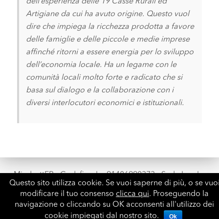
dell’esperienza delle 19 Casse Rurali ed
Artigiane da cui ha avuto origine.
Questo vuol
dire che impiega la ricchezza prodotta a favore
delle famiglie e delle piccole e medie imprese
affinché ritorni a essere energia per lo sviluppo
dell’economia locale. Ha un legame con le
comunità locali molto forte e radicato che si
basa sul dialogo e la collaborazione con i
diversi interlocutori economici e istituzionali.
MindsettER - Cod. fiscale: 91406990373 - Sede legale:
Questo sito utilizza cookie. Se vuoi saperne di più, o se vuo
Via Castiglione, 136 40136 Bologna - Email:
modificare il tuo consenso
clicca qui
. Proseguendo la
info@mindsetter.it -
Privacy e cookie
navigazione o cliccando su OK acconsenti all'utilizzo dei
↑
cookie impiegati dal nostro sito.
Ok